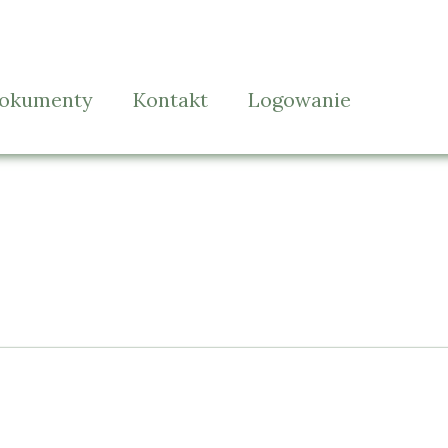
okumenty
Kontakt
Logowanie
tandardy Ochrony Małoletnich
Regulamin/RODO