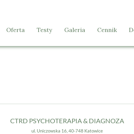
Oferta
Testy
Galeria
Cennik
D
Diagnoza dzieci
Diagnoza spektrum autyzmu
Gabinet
S
Psychoterapia
Diagnoza ADHD dzieci/dorośli
Wspieranie rozwoju
Diagnoza osobowości
Poradnictwo dla rodziców
Diagnoza inteligencji
Diagnoza funkcjonowania
CTRD PSYCHOTERAPIA & DIAGNOZA
ul. Uniczowska 16, 40-748 Katowice